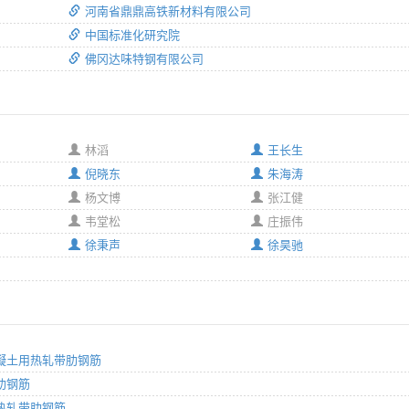
河南省鼎鼎高铁新材料有限公司
中国标准化研究院
佛冈达味特钢有限公司
林滔
王长生
倪晓东
朱海涛
杨文博
张江健
韦堂松
庄振伟
徐秉声
徐昊驰
筋混凝土用热轧带肋钢筋
带肋钢筋
杆用热轧带肋钢筋