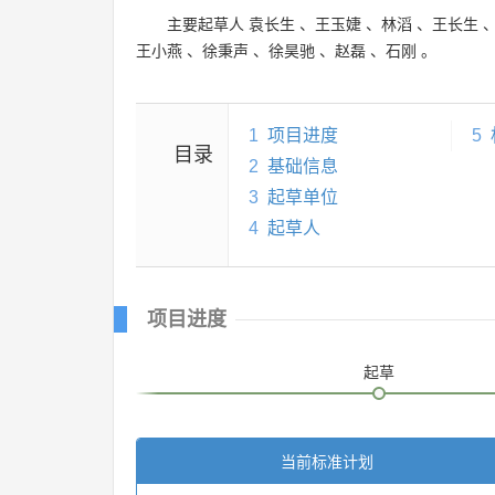
主要起草人
袁长生
、
王玉婕
、
林滔
、
王长生
王小燕
、
徐秉声
、
徐昊驰
、
赵磊
、
石刚
。
1
项目进度
5
目录
2
基础信息
3
起草单位
4
起草人
项目进度
起草
当前标准计划