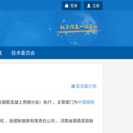
登录
注册
准
技术委员会
英文版计划
会钢筋混凝土用钢分会）执行 ，主管部门为
中国钢铁
司
、
抚顺新钢铁有限责任公司
、
河南省鼎鼎高铁新