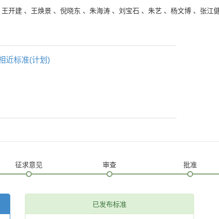
、
王开建
、
王焕景
、
倪晓东
、
朱海涛
、
刘宝石
、
朱艺
、
杨文博
、
张江
相近标准(计划)
征求意见
审查
批准
已发布标准