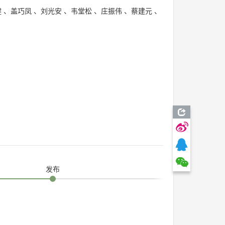
健
、
盖巧凤
、
刘光安
、
韦堂松
、
庄振伟
、
蔡建元
、
发布