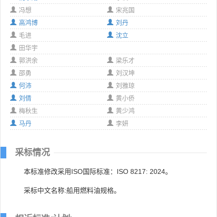
冯想
宋兆国
高鸿博
刘丹
毛进
沈立
田华宇
郭洪余
梁乐才
邵勇
刘汉坤
何沛
刘雅琼
刘倩
黄小侨
梅秋生
黄少鸿
马丹
李妍
采标情况
本标准修改采用ISO国际标准：ISO 8217: 2024。
采标中文名称:船用燃料油规格。