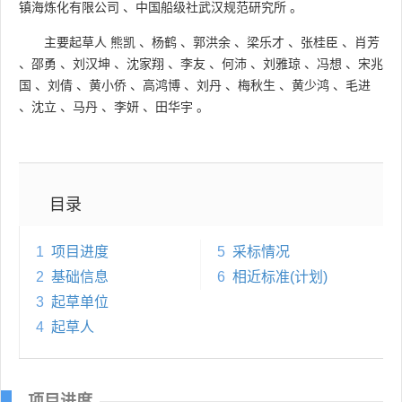
镇海炼化有限公司
、
中国船级社武汉规范研究所
。
主要起草人
熊凯
、
杨鹤
、
郭洪余
、
梁乐才
、
张桂臣
、
肖芳
、
邵勇
、
刘汉坤
、
沈家翔
、
李友
、
何沛
、
刘雅琼
、
冯想
、
宋兆
国
、
刘倩
、
黄小侨
、
高鸿博
、
刘丹
、
梅秋生
、
黄少鸿
、
毛进
、
沈立
、
马丹
、
李妍
、
田华宇
。
目录
1
项目进度
5
采标情况
2
基础信息
6
相近标准(计划)
3
起草单位
4
起草人
项目进度