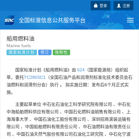
登录
注册
全国标准信息公共服务平台
Togg
navi
国家标准
行业标准
地方标准
船用燃料油
Marine fuels
国家标准计划
修订
强制性
团体标准
企业标准
国际标准
国外标准
技术委员会
国家标准计划《船用燃料油》由
624
（国家能源局）组织起
草，委托
TC280SC1
（全国石油产品和润滑剂标准化技术委员会石
油燃料和润滑剂分会）执行 。 拟实施日期：发布后6个月正式实
施。
主要起草单位
中石化石油化工科学研究院有限公司
、
中石化
中海船舶燃料供应有限公司
、
中国石化燃料油销售有限公司
、
上
海海事大学
、
中国石油化工股份有限公司
、
深圳招商滚装运输有
限公司
、
中国船舶燃料有限责任公司
、
中石油燃料油有限责任公
司
、
中国石油天然气股份有限公司石油化工研究院
、
中石化宁波