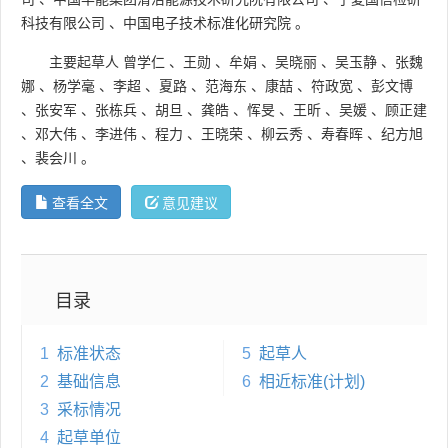
科技有限公司
、
中国电子技术标准化研究院
。
主要起草人
曾学仁
、
王勋
、
牟娟
、
吴晓丽
、
吴玉静
、
张魏
娜
、
杨学毫
、
李超
、
夏路
、
范海东
、
康喆
、
符政宽
、
彭文博
、
张安军
、
张栋兵
、
胡旦
、
龚皓
、
恽旻
、
王昕
、
吴媛
、
顾正建
、
邓大伟
、
李进伟
、
程力
、
王晓荣
、
柳云秀
、
寿春晖
、
纪方旭
、
裴会川
。
查看全文
意见建议
目录
1
标准状态
5
起草人
2
基础信息
6
相近标准(计划)
3
采标情况
4
起草单位