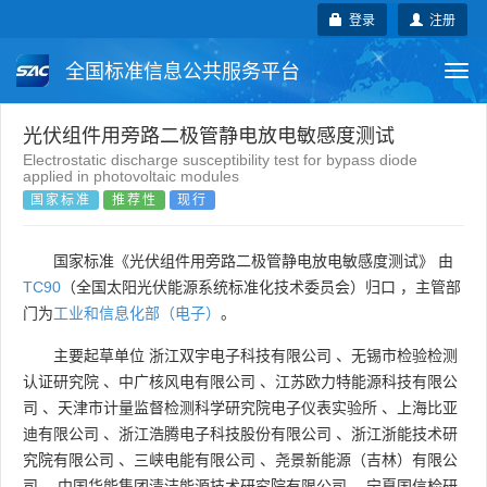
登录
注册
全国标准信息公共服务平台
Togg
navi
国家标准
行业标准
地方标准
光伏组件用旁路二极管静电放电敏感度测试
Electrostatic discharge susceptibility test for bypass diode
applied in photovoltaic modules
团体标准
企业标准
国际标准
国家标准
推荐性
现行
国外标准
技术委员会
国家标准《光伏组件用旁路二极管静电放电敏感度测试》 由
TC90
（全国太阳光伏能源系统标准化技术委员会）归口 ，主管部
门为
工业和信息化部（电子）
。
主要起草单位
浙江双宇电子科技有限公司
、
无锡市检验检测
认证研究院
、
中广核风电有限公司
、
江苏欧力特能源科技有限公
司
、
天津市计量监督检测科学研究院电子仪表实验所
、
上海比亚
迪有限公司
、
浙江浩腾电子科技股份有限公司
、
浙江浙能技术研
究院有限公司
、
三峡电能有限公司
、
尧景新能源（吉林）有限公
司
、
中国华能集团清洁能源技术研究院有限公司
、
宁夏国信检研