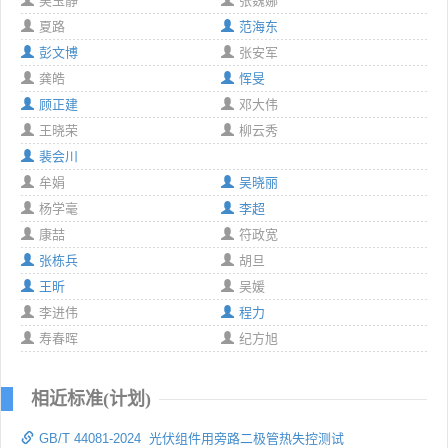
吴玉静
张魏娜
夏路
范海东
彭文博
张安军
龚皓
恽旻
顾正建
邓大伟
王晓荣
柳云秀
裴会川
牟娟
吴晓丽
杨学毫
李超
康喆
符政宽
张栋兵
胡旦
王昕
吴媛
李进伟
程力
寿春晖
纪方旭
相近标准(计划)
GB/T 44081-2024 光伏组件用旁路二极管热失控测试