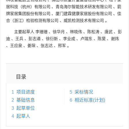
居科技（杭州）有限公司
、
青岛海尔智能技术研发有限公司
、
箭
牌家居集团股份有限公司
、
厦门建霖健康家居股份有限公司
、
佳
合（浙江）检验检测有限公司
、
威凯检测技术有限公司
。
主要起草人
李珊珊
、
徐华月
、
林晓伟
、
陈松涛
、
唐武
、
彭
迪
、
王兵
、
彭志遒
、
徐衍新
、
李业成
、
卢瑞东
、
陈斐
、
谢炜
、
王应泉
、
姜琛
、
张志达
、
邢军
。
目录
1
项目进度
5
采标情况
2
基础信息
6
相近标准(计划)
3
起草单位
4
起草人