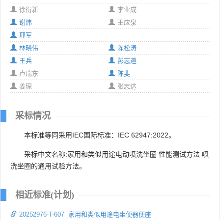
徐衍新
李业成
谢炜
王应泉
邢军
林晓伟
陈松涛
王兵
彭志遒
卢瑞东
陈斐
姜琛
张志达
采标情况
本标准等同采用IEC国际标准：IEC 62947:2022。
采标中文名称:家用和类似用途电动喷洗坐圈 性能测试方法 喷
洗坐圈的通用试验方法。
相近标准(计划)
20252976-T-607 家用和类似用途电坐便器便座