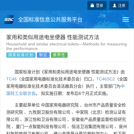
登录
注册
全国标准信息公共服务平台
Togg
navi
国家标准
行业标准
地方标准
家用和类似用途电坐便器 性能测试方法
Household and similar electrical toilets—Methods for measuring
the performance
团体标准
企业标准
国际标准
国家标准计划
制定
推荐性
国外标准
技术委员会
国家标准计划《家用和类似用途电坐便器 性能测试方法》由
TC46
（全国家用电器标准化技术委员会）归口，
TC46SC2
（全国
家用电器标准化技术委员会清洁器具分会）执行 ，主管部门为
中
国轻工业联合会
。 拟实施日期：发布后6个月正式实施。
主要起草单位
中国家用电器研究院
、
台州市产品质量安全检
测研究院
、
九牧厨卫股份有限公司
、
中家院（北京）检测认证有
限公司
、
浙江怡和卫浴有限公司
、
安徽省产品质量监督检验研究
院
、
厦门一点智能科技有限公司
、
恒洁卫浴集团有限公司
、
泉州
科牧智能厨卫有限公司
、
佛山市质量计量监督检测中心
、
松下家