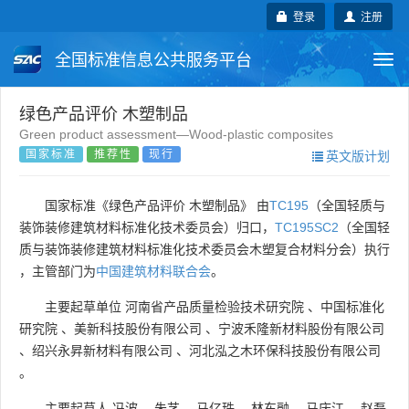
登录
注册
全国标准信息公共服务平台
Togg
navi
国家标准
行业标准
地方标准
绿色产品评价 木塑制品
Green product assessment—Wood-plastic composites
国家标准
推荐性
现行
英文版计划
团体标准
企业标准
国际标准
国外标准
技术委员会
国家标准《绿色产品评价 木塑制品》 由
TC195
（全国轻质与
装饰装修建筑材料标准化技术委员会）归口，
TC195SC2
（全国轻
质与装饰装修建筑材料标准化技术委员会木塑复合材料分会）执行
，主管部门为
中国建筑材料联合会
。
主要起草单位
河南省产品质量检验技术研究院
、
中国标准化
研究院
、
美新科技股份有限公司
、
宁波禾隆新材料股份有限公司
、
绍兴永昇新材料有限公司
、
河北泓之木环保科技股份有限公司
。
主要起草人
冯波
、
朱艺
、
马亿珠
、
林东融
、
马庆江
、
赵磊