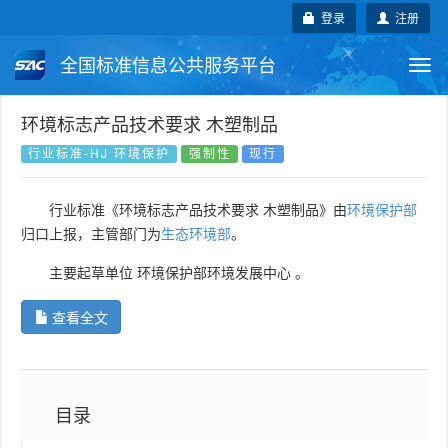
登录
注册
全国标准信息公共服务平台
Togg
navi
国家标准
行业标准
地方标准
环境标志产品技术要求 木塑制品
行业标准-HJ 环境保护
强制性
现行
团体标准
企业标准
国际标准
行业标准《环境标志产品技术要求 木塑制品》由
环境保护部
国外标准
技术委员会
归口上报，主管部门为
生态环境部
。
主要起草单位
环境保护部环境发展中心
。
查看全文
目录