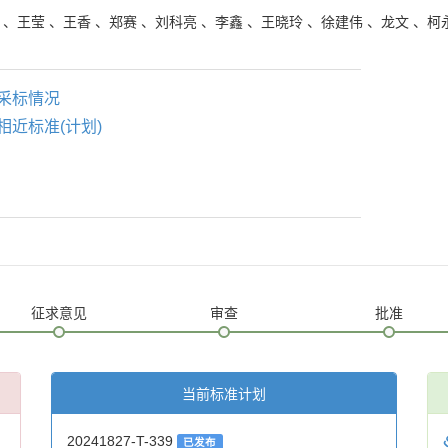
、
王莹
、
王香
、
郑赛
、
刘科亮
、
李鑫
、
王晓玲
、
徐建伟
、
龙文
、
柯
采标情况
相近标准(计划)
征求意见
审查
批准
当前标准计划
20241827-T-339
已发布