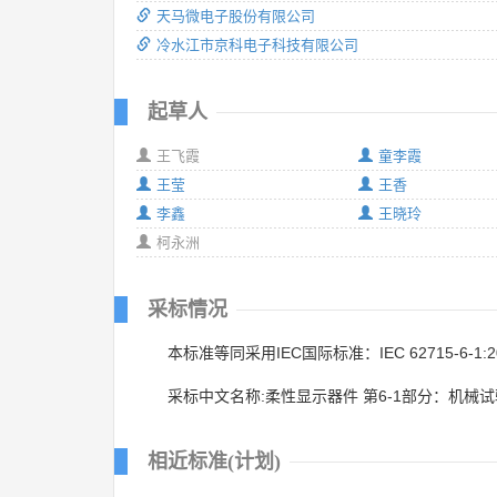
天马微电子股份有限公司
冷水江市京科电子科技有限公司
起草人
王飞霞
童李霞
王莹
王香
李鑫
王晓玲
柯永洲
采标情况
本标准等同采用IEC国际标准：IEC 62715-6-1:2
采标中文名称:柔性显示器件 第6-1部分：机械
相近标准(计划)