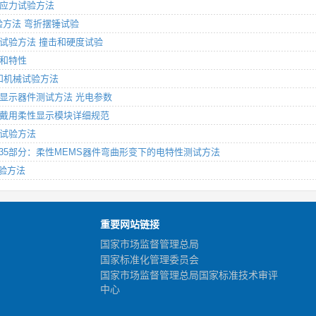
：机械应力试验方法
械试验方法 弯折摆锤试验
分：机械试验方法 撞击和硬度试验
值和特性
气候和机械试验方法
分：液晶显示器件测试方法 光电参数
部分：可穿戴用柔性显示模块详细规范
环境试验方法
械器件 第35部分：柔性MEMS器件弯曲形变下的电特性测试方法
试验方法
重要网站链接
国家市场监督管理总局
国家标准化管理委员会
国家市场监督管理总局国家标准技术审评
中心