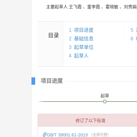
主要起草人
王飞霞
、
童李霞
、
霍晓敏
、
刘秀娟
1
项目进度
5
目录
2
基础信息
6
3
起草单位
4
起草人
项目进度
起草
修订了以下标准
GB/T 38001.61-2019
（全部代替）