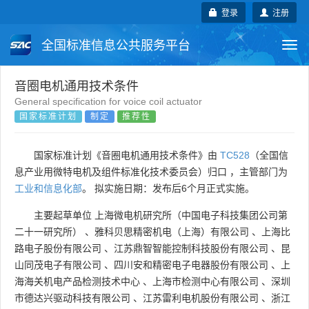
登录
注册
全国标准信息公共服务平台
Togg
navi
国家标准
行业标准
地方标准
音圈电机通用技术条件
General specification for voice coil actuator
国家标准计划
制定
推荐性
团体标准
企业标准
国际标准
国外标准
技术委员会
国家标准计划《音圈电机通用技术条件》由
TC528
（全国信
息产业用微特电机及组件标准化技术委员会）归口 ，主管部门为
工业和信息化部
。 拟实施日期：发布后6个月正式实施。
主要起草单位
上海微电机研究所（中国电子科技集团公司第
二十一研究所）
、
雅科贝思精密机电（上海）有限公司
、
上海比
路电子股份有限公司
、
江苏鼎智智能控制科技股份有限公司
、
昆
山同茂电子有限公司
、
四川安和精密电子电器股份有限公司
、
上
海海关机电产品检测技术中心
、
上海市检测中心有限公司
、
深圳
市德达兴驱动科技有限公司
、
江苏雷利电机股份有限公司
、
浙江