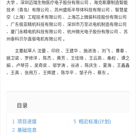
大学
、
深圳迈瑞生物医疗电子股份有限公司
、
海克斯康制造智能
技术（青岛）有限公司
、
苏州盛拓半导体科技有限公司
、
智慧星
空（上海）工程技术有限公司
、
上海芯上微装科技股份有限公司
、
广东极亚精机科技有限公司
、
深圳市万至达电机制造有限公司
、
厦门永精电机科技有限公司
、
杭州微光电子股份有限公司
、
苏
州泰科贝尔直驱电机有限公司
。
主要起草人
沈蕾
、
印欣
、
王建华
、
施进浩
、
刘飞
、
曹春
、
姚卫梁
、
罗修洋
、
陈杰
、
黄芳
、
王佳琦
、
王云高
、
桑权
、
谭之
娟
、
卢琴芬
、
吴奇奕
、
邬学涛
、
谷进
、
陈庆生
、
夏海
、
王鑫鑫
、
王真
、
张用万
、
王辉建
、
陈华平
、
邹子丹
、
蔡东
。
目录
1
项目进度
5
相近标准(计划)
2
基础信息