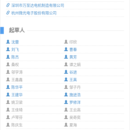
深圳市万至达电机制造有限公司
杭州微光电子股份有限公司
起草人
沈蕾
印欣
刘飞
曹春
陈杰
黄芳
桑权
谭之娟
邬学涛
谷进
王鑫鑫
王真
陈华平
邹子丹
王建华
施进浩
姚卫梁
罗修洋
王佳琦
王云高
卢琴芬
吴奇奕
陈庆生
夏海