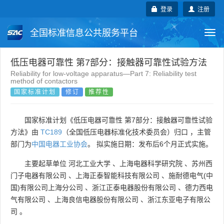
登录
注册
全国标准信息公共服务平台
Togg
navi
国家标准
行业标准
地方标准
低压电器可靠性 第7部分：接触器可靠性试验方法
Reliability for low-voltage apparatus—Part 7: Reliability test
method of contactors
团体标准
企业标准
国际标准
国家标准计划
修订
推荐性
国外标准
技术委员会
国家标准计划《低压电器可靠性 第7部分：接触器可靠性试验
方法》由
TC189
（全国低压电器标准化技术委员会）归口 ，主管
部门为
中国电器工业协会
。 拟实施日期：发布后6个月正式实施。
主要起草单位
河北工业大学
、
上海电器科学研究院
、
苏州西
门子电器有限公司
、
上海正泰智能科技有限公司
、
施耐德电气(中
国)有限公司上海分公司
、
浙江正泰电器股份有限公司
、
德力西电
气有限公司
、
上海良信电器股份有限公司
、
浙江东亚电子有限公
司
。