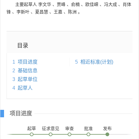
主要起草人
李文华
、
贾峰
、
俞楠
、
欧佳嵘
、
冯大成
、
肖体
锋
、
李新叶
、
夏昌慧
、
王嘉
、
陈洲
。
目录
1
项目进度
5
相近标准(计划)
2
基础信息
3
起草单位
4
起草人
项目进度
起草
征求意见
审查
批准
发布