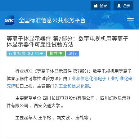
登录
注册
全国标准信息公共服务平台
Togg
navi
国家标准
行业标准
地方标准
等离子体显示器件 第7部分：数字电视机用等离子
体显示器件可靠性试验方法
团体标准
企业标准
国际标准
行业标准-SJ 电子
推荐性
现行
国外标准
技术委员会
行业标准《等离子体显示器件 第7部分：数字电视机用等离子
体显示器件可靠性试验方法》由
工业和信息化部电子工业标准化研
究院
归口上报，主管部门为
工业和信息化部
。
主要起草单位
四川长虹电器股份有限公司
、
四川虹欧显示器
件有限公司
、
西安交通大学
。
主要起草人
王平松
、
胡文波
、
唐礼等
。