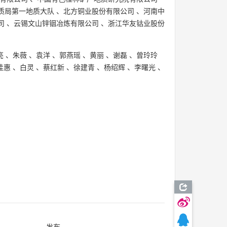
质局第一地质大队
、
北方铜业股份有限公司
、
河南中
司
、
云锡文山锌铟冶炼有限公司
、
浙江华友钴业股份
亮
、
朱薇
、
袁洋
、
郭燕瑶
、
黄丽
、
谢磊
、
曾玲玲
佳惠
、
白灵
、
蔡红新
、
徐建青
、
杨绍辉
、
李曙光
、
发布