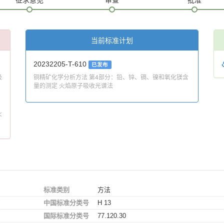
当前标准计划
20232205-T-610
已发布
吸
铜精矿化学分析方法 第4部分：铅、锌、镉、镍和氧化镁含
量的测定 火焰原子吸收光谱法
火
标准类别
方法
中国标准分类号
H 13
国际标准分类号
77.120.30