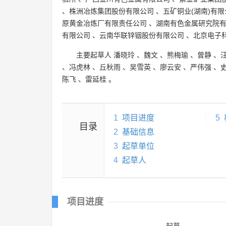
、
株洲冶炼集团股份有限公司
、
五矿铜业(湖南)有限
原黄金冶炼厂有限责任公司
、
湖南有色金属研究院
有限公司
、
云南华联锌铟股份有限公司
、
北京电子
主要起草人
潘晓玲
、
魏文
、
熊梅瑜
、
曾静
、
、
冯虎林
、
丘秋雨
、
吴雪英
、
廖云安
、
严伟强
、
陈飞
、
雷延桂
。
1
项目进度
5
目录
2
基础信息
3
起草单位
4
起草人
项目进度
起草