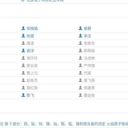
熊梅瑜
曾静
张健
李洁
唐清
韦佩东
袁洋
郭燕瑶
曾玲玲
冯虎林
廖云安
严伟强
黄上元
代斌
赵栋杰
唐飞燕
蔡红新
徐建青
陈飞
雷延桂
学分析方法 第 3 部分：铜、铅、锌、镍、钴、镉、锰、镁和银含量的测定 火焰原子吸