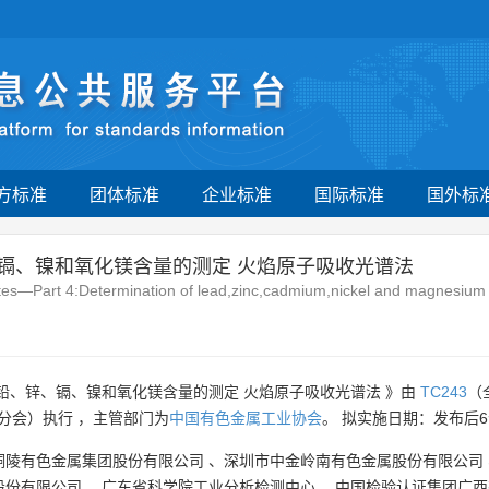
方标准
团体标准
企业标准
国际标准
国外标
、镉、镍和氧化镁含量的测定 火焰原子吸收光谱法
ates—Part 4:Determination of lead,zinc,cadmium,nickel and magnesiu
铅、锌、镉、镍和氧化镁含量的测定 火焰原子吸收光谱法 》由
TC243
（
分会）执行 ，主管部门为
中国有色金属工业协会
。 拟实施日期：发布后
铜陵有色金属集团股份有限公司
、
深圳市中金岭南有色金属股份有限公司
股份有限公司
、
广东省科学院工业分析检测中心
、
中国检验认证集团广西