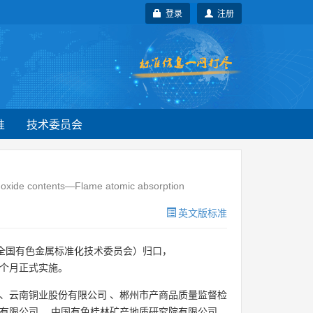
登录
注册
准
技术委员会
m oxide contents—Flame atomic absorption
英文版标准
全国有色金属标准化技术委员会）归口，
6个月正式实施。
、
云南铜业股份有限公司
、
郴州市产商品质量监督检
有限公司
、
中国有色桂林矿产地质研究院有限公司