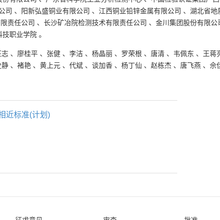
公司
、
阳新弘盛铜业有限公司
、
江西铜业铅锌金属有限公司
、
湖北省地
有限责任公司
、
长沙矿冶院检测技术有限责任公司
、
金川集团股份有限公
科技职业学院
。
汪志
、
廖桂平
、
张健
、
李洁
、
杨晶丽
、
罗荣根
、
唐清
、
韦佩东
、
王蒋
史静
、
褚艳
、
黄上元
、
代斌
、
谈加香
、
杨丁仙
、
赵栋杰
、
唐飞燕
、
佘
相近标准(计划)
征求意见
审查
批准