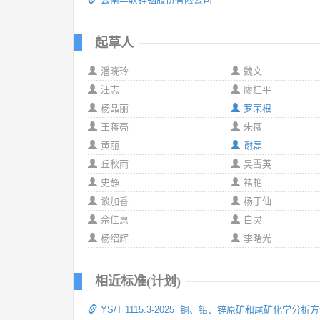
起草人
潘晓玲
魏文
汪志
廖桂平
杨晶丽
罗荣根
王蒋亮
朱薇
黄丽
谢磊
丘秋雨
吴雪英
史静
褚艳
谈加香
杨丁仙
佘佳惠
白灵
杨绍辉
李曙光
相近标准(计划)
YS/T 1115.3-2025 铜、铅、锌原矿和尾矿化