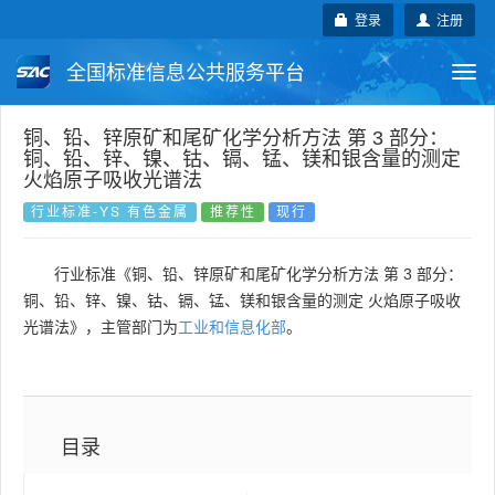
登录
注册
全国标准信息公共服务平台
Togg
navi
国家标准
行业标准
地方标准
铜、铅、锌原矿和尾矿化学分析方法 第 3 部分：
铜、铅、锌、镍、钴、镉、锰、镁和银含量的测定
火焰原子吸收光谱法
团体标准
企业标准
国际标准
行业标准-YS 有色金属
推荐性
现行
国外标准
技术委员会
行业标准《铜、铅、锌原矿和尾矿化学分析方法 第 3 部分：
铜、铅、锌、镍、钴、镉、锰、镁和银含量的测定 火焰原子吸收
光谱法》，主管部门为
工业和信息化部
。
目录