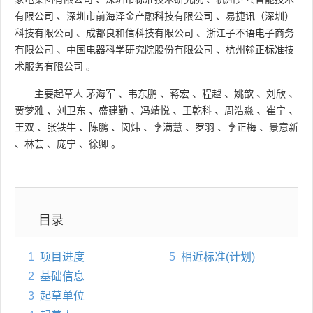
有限公司
、
深圳市前海泽金产融科技有限公司
、
易捷讯（深圳）
科技有限公司
、
成都良和信科技有限公司
、
浙江子不语电子商务
有限公司
、
中国电器科学研究院股份有限公司
、
杭州翰正标准技
术服务有限公司
。
主要起草人
茅海军
、
韦东鹏
、
蒋宏
、
程越
、
姚歆
、
刘欣
、
贾梦雅
、
刘卫东
、
盛建勤
、
冯靖悦
、
王乾科
、
周浩淼
、
崔宁
、
王双
、
张铁牛
、
陈鹏
、
闵炜
、
李满慧
、
罗羽
、
李正梅
、
景意新
、
林芸
、
庞宁
、
徐卿
。
目录
1
项目进度
5
相近标准(计划)
2
基础信息
3
起草单位