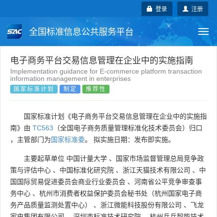
登录
注册
全国标准信息公共服务平台
Togg
navi
国家标准
行业标准
地方标准
电子商务平台交易信息管理在企业中的实施指南
Implementation guidance for E-commerce platform transaction
information management in enterprises
团体标准
企业标准
国际标准
国家标准计划
制定
推荐性
国外标准
技术委员会
国家标准计划《电子商务平台交易信息管理在企业中的实施指
南》由
TC563
（全国电子商务质量管理标准化技术委员会）归口
，主管部门为
国家标准委
。 拟实施日期：发布即实施。
主要起草单位
中国计量大学
、
国家市场监督管理总局竞争政
策与评估中心
、
中国标准化研究院
、
浙江天猫技术有限公司
、
中
国国际贸易促进委员会商业行业委员会
、
河南省公平竞争审查事
务中心
、
杭州市消费者权益保护委员会秘书处（杭州国家电子商
务产品质量监测处置中心）
、
浙江微能科技股份有限公司
、
飞龙
家电集团有限公司
、
深圳市标准技术研究院
、
杭州乒乓智能技术