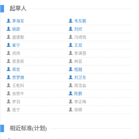
起草人
茅海军
韦东鹏
姚歆
刘欣
盛建勤
冯靖悦
崔宁
王双
闵炜
李满慧
景意新
林芸
蒋宏
程越
贾梦雅
刘卫东
王乾科
周浩淼
张铁牛
陈鹏
罗羽
李正梅
庞宁
徐卿
相近标准(计划)