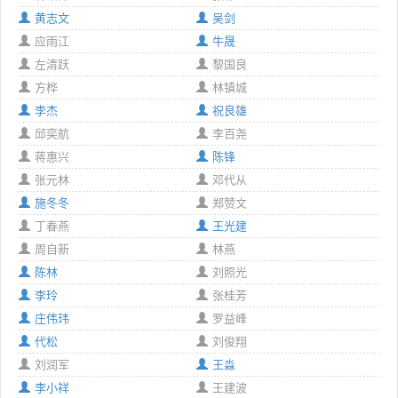
黄志文
吴剑
应雨江
牛晟
左清跃
黎国良
方桦
林镇城
李杰
祝良雄
邱奕航
李百尧
蒋惠兴
陈锋
张元林
邓代从
施冬冬
郑赞文
丁春燕
王光建
周自新
林燕
陈林
刘照光
李玲
张桂芳
庄伟玮
罗益峰
代松
刘俊翔
刘润军
王淼
李小祥
王建波