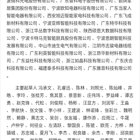
波微科光电股份有限公司
、
广东智科电子股份有限公司
、
箭牌家
居集团股份有限公司
、
宁波欧知电器科技有限公司
、
广东当家人
智能电器有限公司
、
西安旭迈智能家电科技有限公司
、
广东飞成
新材料有限公司
、
宁波亚辉智能科技有限公司
、
广东特华科技有
限公司
、
浙江华丛数字科技有限公司
、
陕西硕恩大数据科技有限
公司
、
宁波卡特马克智能厨具股份有限公司
、
宁波思朗智能科技
发展有限公司
、
中山市迪生电气有限公司
、
江阴市志骏电器线缆
有限公司
、
广东利英智能科技有限公司
、
浙江昂华新材料有限公
司
、
广东益杜科技有限公司
、
浙江如晶科技有限公司
、
广东庆合
科技有限公司
、
福建泰多科技有限公司
、
广东雅音科技有限公司
。
主要起草人
冯承文
、
孔睿迅
、
陈林
、
刘照光
、
陈灿峰
、
井
皓
、
李玲
、
张桂芳
、
焦其意
、
景意新
、
庄伟玮
、
罗益峰
、
谭志
勇
、
赵克锋
、
代松
、
刘俊翔
、
杨彬
、
汪显方
、
刘润军
、
王淼
、
李航快
、
张文强
、
李小祥
、
王建波
、
林诺锋
、
张彩兰
、
魏明
然
、
赖静
、
黄志文
、
吴剑
、
张友福
、
康作添
、
应雨江
、
牛晟
、
卢仲宇
、
何径业
、
左清跃
、
黎国良
、
陈虢
、
欧亮
、
方桦
、
林
镇城
、
苏忠城
、
夏月飞
、
李杰
、
祝良雄
、
余杰
、
李刚
、
邱奕航