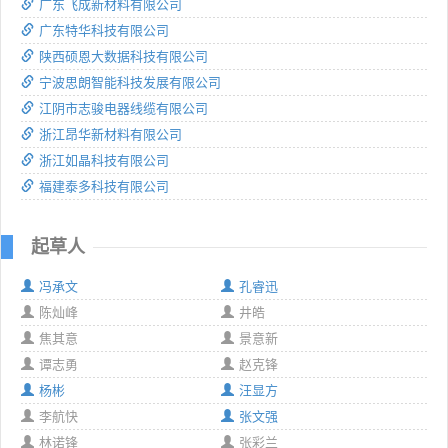
广东飞成新材料有限公司
广东特华科技有限公司
陕西硕恩大数据科技有限公司
宁波思朗智能科技发展有限公司
江阴市志骏电器线缆有限公司
浙江昂华新材料有限公司
浙江如晶科技有限公司
福建泰多科技有限公司
起草人
冯承文
孔睿迅
陈灿峰
井皓
焦其意
景意新
谭志勇
赵克锋
杨彬
汪显方
李航快
张文强
林诺锋
张彩兰