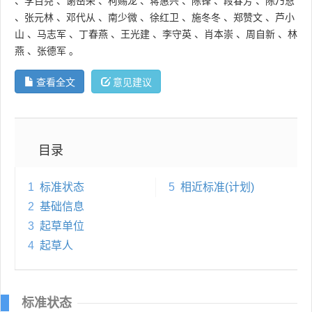
、
李百尧
、
谢岳荣
、
柯赐龙
、
蒋惠兴
、
陈锋
、
段春芳
、
陈乃恩
、
张元林
、
邓代从
、
南少微
、
徐红卫
、
施冬冬
、
郑赞文
、
芦小
山
、
马志军
、
丁春燕
、
王光建
、
李守英
、
肖本崇
、
周自新
、
林
燕
、
张德军
。
查看全文
意见建议
目录
1
标准状态
5
相近标准(计划)
2
基础信息
3
起草单位
4
起草人
标准状态