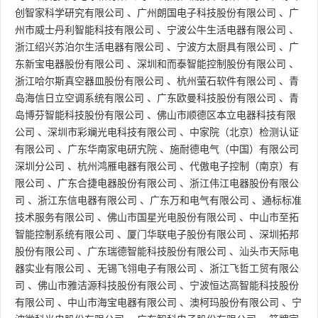
创智家科学研究有限公司
、
广州朗国电子科技股份有限公司
、
广
州市威士丹利智能科技有限公司
、
宁波公牛生活电器有限公司
、
浙江绍兴苏泊尔生活电器有限公司
、
宁波方太厨具有限公司
、
广
东新宝电器股份有限公司
、
深圳和而泰智能控制股份有限公司
、
浙江哈尔斯真空器皿股份有限公司
、
杭州萤石软件有限公司
、
青
岛海信日立空调系统有限公司
、
广东欧曼科技股份有限公司
、
青
岛博芬智能科技股份有限公司
、
佛山市顺德区本立电器科技有限
公司
、
深圳市彩斓光电科技有限公司
、
中家院（北京）检测认证
有限公司
、
广东华南家电研宄院
、
施耐德电气（中国）有限公司
深圳分公司
、
杭州鸿雁电器有限公司
、
代傲电子控制（南京）有
限公司
、
广东合捷电器股份有限公司
、
浙江伟江电器股份有限公
司
、
浙江东信电器有限公司
、
广东万和电气有限公司
、
通标标准
技术服务有限公司
、
佛山市国星光电股份有限公司
、
中山市至拓
智能控制系统有限公司
、
厦门华联电子股份有限公司
、
深圳拓邦
股份有限公司
、
广东瑞德智能科技股份有限公司
、
汕头市天际电
器实业有限公司
、
无锡飞翎电子有限公司
、
浙江飞哲工贸有限公
司
、
佛山市雅洁源科技股份有限公司
、
宁波恒达高智能科技股份
有限公司
、
中山市海宝电器有限公司
、
澳柯玛股份有限公司
、
宁