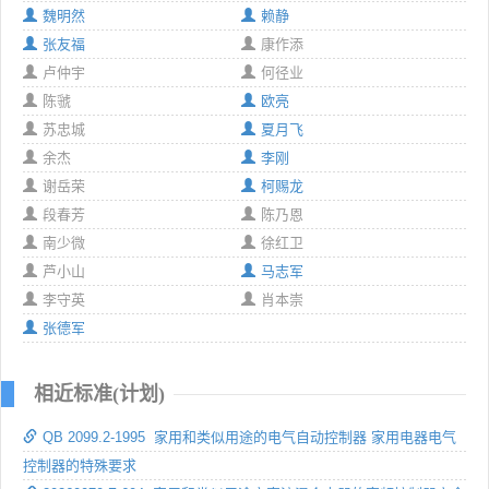
魏明然
赖静
张友福
康作添
卢仲宇
何径业
陈虢
欧亮
苏忠城
夏月飞
余杰
李刚
谢岳荣
柯赐龙
段春芳
陈乃恩
南少微
徐红卫
芦小山
马志军
李守英
肖本崇
张德军
相近标准(计划)
QB 2099.2-1995 家用和类似用途的电气自动控制器 家用电器电气
控制器的特殊要求