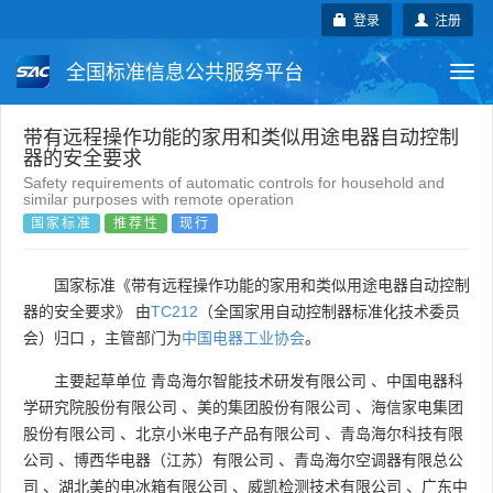
登录
注册
全国标准信息公共服务平台
Togg
navi
国家标准
行业标准
地方标准
带有远程操作功能的家用和类似用途电器自动控制
器的安全要求
Safety requirements of automatic controls for household and
团体标准
企业标准
国际标准
similar purposes with remote operation
国家标准
推荐性
现行
国外标准
技术委员会
国家标准《带有远程操作功能的家用和类似用途电器自动控制
器的安全要求》 由
TC212
（全国家用自动控制器标准化技术委员
会）归口 ，主管部门为
中国电器工业协会
。
主要起草单位
青岛海尔智能技术研发有限公司
、
中国电器科
学研究院股份有限公司
、
美的集团股份有限公司
、
海信家电集团
股份有限公司
、
北京小米电子产品有限公司
、
青岛海尔科技有限
公司
、
博西华电器（江苏）有限公司
、
青岛海尔空调器有限总公
司
、
湖北美的电冰箱有限公司
、
威凯检测技术有限公司
、
广东中