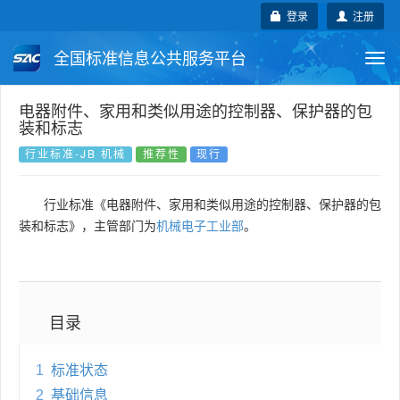
登录
注册
全国标准信息公共服务平台
Togg
navi
国家标准
行业标准
地方标准
电器附件、家用和类似用途的控制器、保护器的包
装和标志
团体标准
企业标准
国际标准
行业标准-JB 机械
推荐性
现行
国外标准
技术委员会
行业标准《电器附件、家用和类似用途的控制器、保护器的包
装和标志》，主管部门为
机械电子工业部
。
目录
1
标准状态
2
基础信息