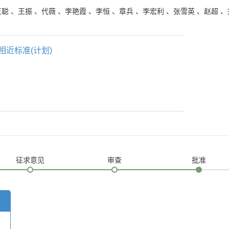
王聪
、
王振
、
代薇
、
李艳霞
、
李恒
、
章兵
、
李宏利
、
张雪英
、
赵超
、
相近标准(计划)
征求意见
审查
批准