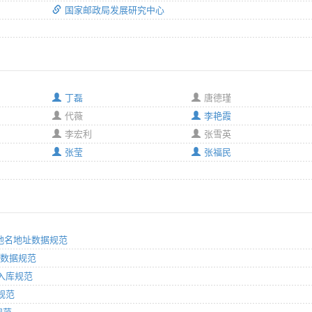
国家邮政局发展研究中心
丁磊
唐德瑾
代薇
李艳霞
李宏利
张雪英
张莹
张福民
体与地名地址数据规范
地址数据规范
集入库规范
口规范