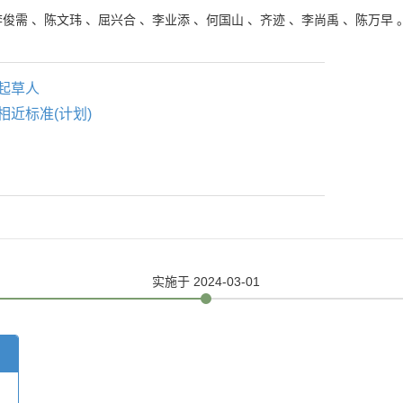
李俊需
、
陈文玮
、
屈兴合
、
李业添
、
何国山
、
齐迹
、
李尚禹
、
陈万早
起草人
相近标准(计划)
实施
于 2024-03-01