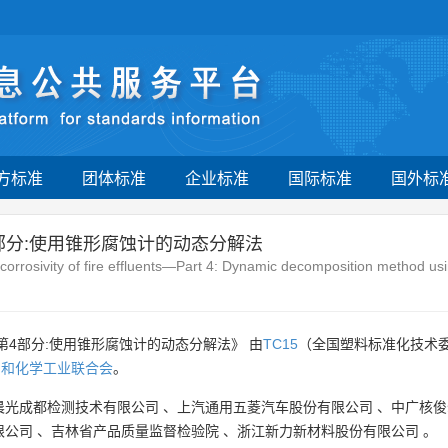
方标准
团体标准
企业标准
国际标准
国外标
4部分:使用锥形腐蚀计的动态分解法
rrosivity of fire effluents—Part 4: Dynamic decomposition method usin
第4部分:使用锥形腐蚀计的动态分解法》 由
TC15
（全国塑料标准化技术
油和化学工业联合会
。
晨光成都检测技术有限公司
、
上汽通用五菱汽车股份有限公司
、
中广核俊
限公司
、
吉林省产品质量监督检验院
、
浙江新力新材料股份有限公司
。