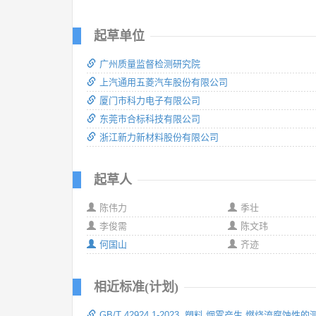
起草单位
广州质量监督检测研究院
上汽通用五菱汽车股份有限公司
厦门市科力电子有限公司
东莞市合标科技有限公司
浙江新力新材料股份有限公司
起草人
陈伟力
季壮
李俊需
陈文玮
何国山
齐迹
相近标准(计划)
GB/T 42924.1-2023 塑料 烟雾产生 燃烧流腐蚀