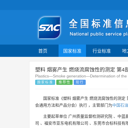
首页
国家标准
行业标准
地
塑料 烟雾产生 燃烧流腐蚀性的测定 第
Plastics—Smoke generation—Determination of the co
国家标准
推荐性
现行
国家标准《塑料 烟雾产生 燃烧流腐蚀性的测定 
会通用方法和产品分会）执行 ，主管部门为
中国石
主要起草单位
广州质量监督检测研究院
、
中蓝
司
、
福安市亚东电机有限公司
、
东莞市合标科技有