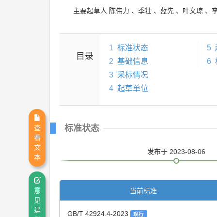
主要起草人
陈伟力
、
季壮
、
蓝先
、
叶文琼
、
1
标准状态
5
目录
2
基础信息
6
3
采标情况
4
起草单位
标准状态
查
看
文
发布
于 2023-08-06
本
当前标准
意
见
建
GB/T 42924.4-2023
现行