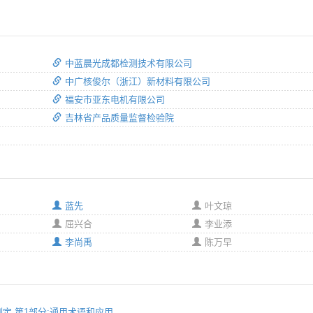
中蓝晨光成都检测技术有限公司
中广核俊尔（浙江）新材料有限公司
福安市亚东电机有限公司
吉林省产品质量监督检验院
蓝先
叶文琼
屈兴合
李业添
李尚禹
陈万早
性的测定 第1部分:通用术语和应用