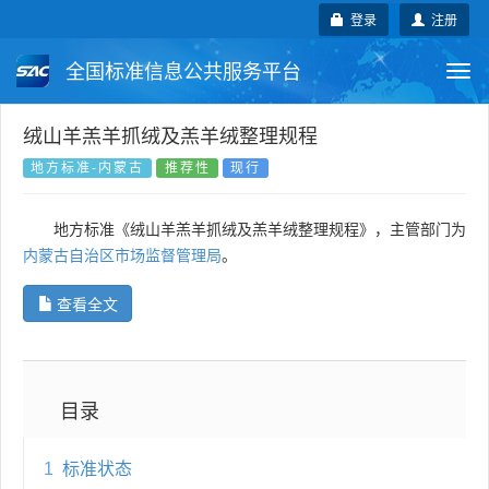
登录
注册
全国标准信息公共服务平台
Togg
navi
国家标准
行业标准
地方标准
绒山羊羔羊抓绒及羔羊绒整理规程
地方标准-内蒙古
推荐性
现行
团体标准
企业标准
国际标准
地方标准《绒山羊羔羊抓绒及羔羊绒整理规程》，主管部门为
国外标准
技术委员会
内蒙古自治区市场监督管理局
。
查看全文
目录
1
标准状态