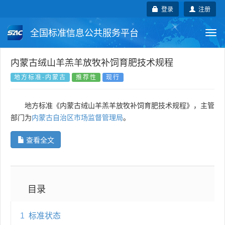
登录
注册
全国标准信息公共服务平台
Togg
navi
国家标准
行业标准
地方标准
内蒙古绒山羊羔羊放牧补饲育肥技术规程
地方标准-内蒙古
推荐性
现行
团体标准
企业标准
国际标准
地方标准《内蒙古绒山羊羔羊放牧补饲育肥技术规程》，主管
国外标准
技术委员会
部门为
内蒙古自治区市场监督管理局
。
查看全文
目录
1
标准状态