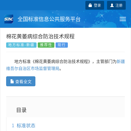
登录
注册
全国标准信息公共服务平台
Togg
navi
国家标准
行业标准
地方标准
棉花黄萎病综合防治技术规程
地方标准-新疆
推荐性
现行
团体标准
企业标准
国际标准
地方标准《棉花黄萎病综合防治技术规程》，主管部门为
新疆
国外标准
技术委员会
维吾尔自治区市场监督管理局
。
查看全文
目录
1
标准状态