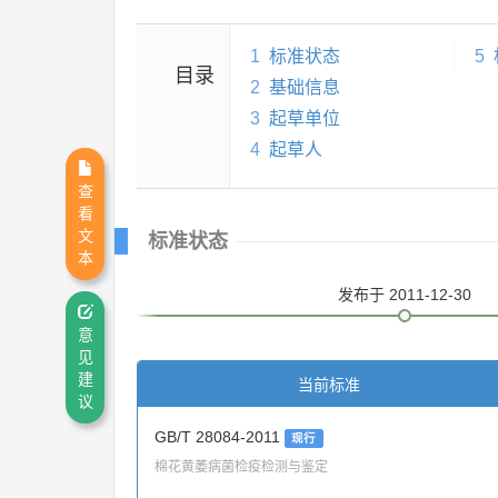
1
标准状态
5
目录
2
基础信息
3
起草单位
4
起草人
查
看
文
标准状态
本
发布
于 2011-12-30
意
见
建
当前标准
议
GB/T 28084-2011
现行
棉花黄萎病菌检疫检测与鉴定