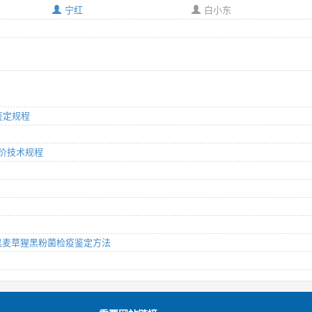
宁红
白小东
离鉴定规程
与评价技术规程
菌、黑麦草猩黑粉菌检疫鉴定方法