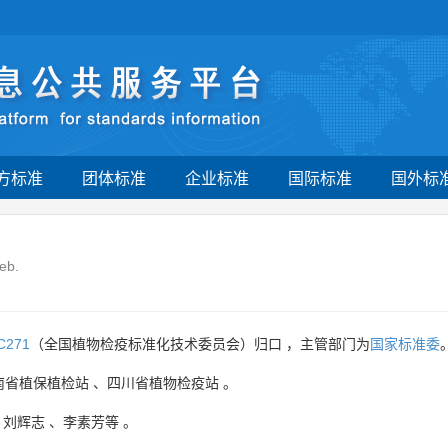
方标准
团体标准
企业标准
国际标准
国外标
leb.
C271
（全国植物检疫标准化技术委员会）归口 ，主管部门为
国家标准委
南省植保植检站
、
四川省植物检疫站
。
、
刘辉志
、
李素芳等
。