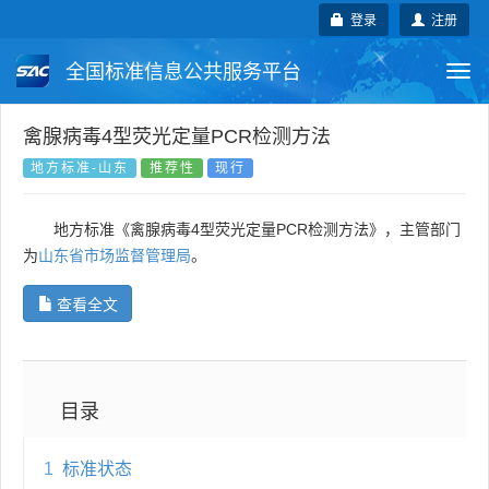
登录
注册
全国标准信息公共服务平台
Togg
navi
国家标准
行业标准
地方标准
禽腺病毒4型荧光定量PCR检测方法
地方标准-山东
推荐性
现行
团体标准
企业标准
国际标准
地方标准《禽腺病毒4型荧光定量PCR检测方法》，主管部门
国外标准
技术委员会
为
山东省市场监督管理局
。
查看全文
目录
1
标准状态