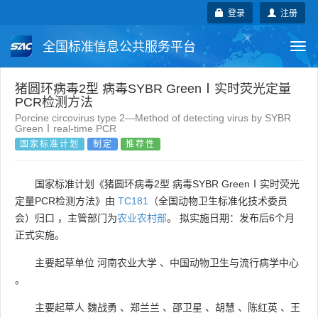
登录
注册
全国标准信息公共服务平台
Togg
navi
国家标准
行业标准
地方标准
猪圆环病毒2型 病毒SYBR GreenⅠ实时荧光定量
PCR检测方法
Porcine circovirus type 2—Method of detecting virus by SYBR
团体标准
企业标准
国际标准
GreenⅠreal-time PCR
国家标准计划
制定
推荐性
国外标准
技术委员会
国家标准计划《猪圆环病毒2型 病毒SYBR GreenⅠ实时荧光
定量PCR检测方法》由
TC181
（全国动物卫生标准化技术委员
会）归口 ，主管部门为
农业农村部
。 拟实施日期：发布后6个月
正式实施。
主要起草单位
河南农业大学
、
中国动物卫生与流行病学中心
。
主要起草人
魏战勇
、
郑兰兰
、
邵卫星
、
胡慧
、
陈红英
、
王