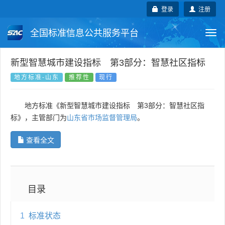
登录
注册
全国标准信息公共服务平台
Togg
navi
国家标准
行业标准
地方标准
新型智慧城市建设指标 第3部分：智慧社区指标
地方标准-山东
推荐性
现行
团体标准
企业标准
国际标准
地方标准《新型智慧城市建设指标 第3部分：智慧社区指
国外标准
技术委员会
标》，主管部门为
山东省市场监督管理局
。
查看全文
目录
1
标准状态