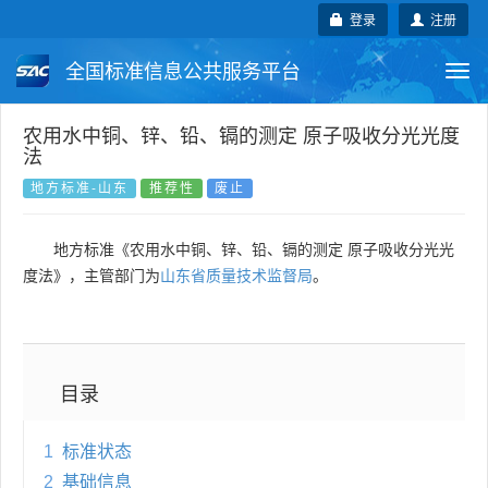
登录
注册
全国标准信息公共服务平台
Togg
navi
国家标准
行业标准
地方标准
农用水中铜、锌、铅、镉的测定 原子吸收分光光度
法
团体标准
企业标准
国际标准
地方标准-山东
推荐性
废止
国外标准
技术委员会
地方标准《农用水中铜、锌、铅、镉的测定 原子吸收分光光
度法》，主管部门为
山东省质量技术监督局
。
目录
1
标准状态
2
基础信息