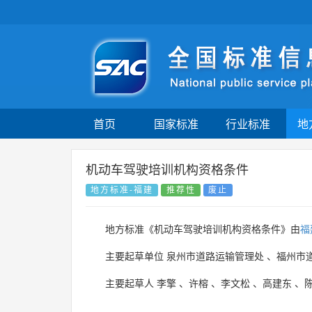
首页
国家标准
行业标准
地
机动车驾驶培训机构资格条件
地方标准-福建
推荐性
废止
地方标准《机动车驾驶培训机构资格条件》由
福
主要起草单位
泉州市道路运输管理处
、
福州市
主要起草人
李擎
、
许榕
、
李文松
、
高建东
、