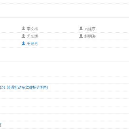
李文松
高建东
尤东辉
赵明海
王瑞青
 第1部分:普通机动车驾驶培训机构
范