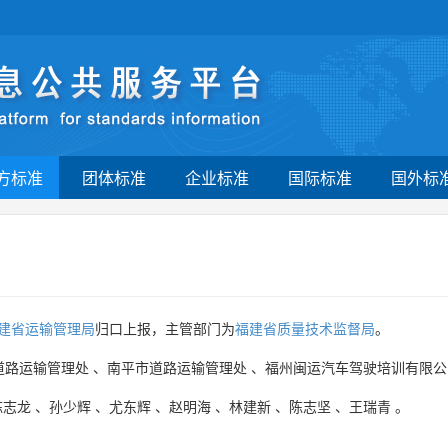
方标准
团体标准
企业标准
国际标准
国外标
建省运输管理局
归口上报，主管部门为
福建省质量技术监督局
。
道路运输管理处
、
南平市道路运输管理处
、
福州闽运汽车驾驶培训有限公
陈志龙
、
孙少辉
、
尤东辉
、
赵明海
、
林建新
、
陈志坚
、
王瑞青
。