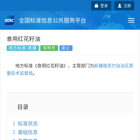
登录
注册
全国标准信息公共服务平台
Togg
navi
国家标准
行业标准
地方标准
食用红花籽油
地方标准-新疆
强制性
废止
团体标准
企业标准
国际标准
地方标准《食用红花籽油》，主管部门为
新疆维吾尔自治区质
国外标准
技术委员会
量技术监督局
。
目录
1
标准状态
2
基础信息