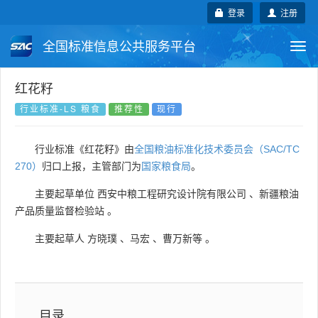
登录
注册
全国标准信息公共服务平台
Togg
navi
国家标准
行业标准
地方标准
红花籽
行业标准-LS 粮食
推荐性
现行
团体标准
企业标准
国际标准
行业标准《红花籽》由
全国粮油标准化技术委员会（SAC/TC
国外标准
技术委员会
270）
归口上报，主管部门为
国家粮食局
。
主要起草单位
西安中粮工程研究设计院有限公司
、
新疆粮油
产品质量监督检验站
。
主要起草人
方晓璞
、
马宏
、
曹万新等
。
目录