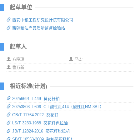
起草单位
西安中粮工程研究设计院有限公司
新疆粮油产品质量监督检验站
起草人
方晓璞
马宏
曹万新
相近标准(计划)
20256691-T-449 葵花籽粕
20253803-T-606 C.I.酸性红414（酸性红NM-3BL）
GB/T 11764-2022 葵花籽
LS/T 3230-1988 葵花籽色拉油
JB/T 12824-2016 葵花籽脱粒机
SB/T 10553-2009 熟制葵花籽和仁