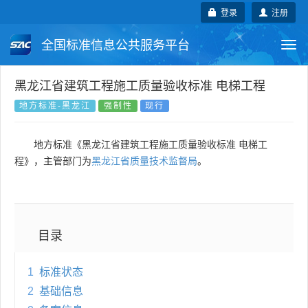
登录
注册
全国标准信息公共服务平台
Togg
navi
国家标准
行业标准
地方标准
黑龙江省建筑工程施工质量验收标准 电梯工程
地方标准-黑龙江
强制性
现行
团体标准
企业标准
国际标准
地方标准《黑龙江省建筑工程施工质量验收标准 电梯工
国外标准
技术委员会
程》，主管部门为
黑龙江省质量技术监督局
。
目录
1
标准状态
2
基础信息