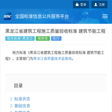
登录
注册
全国标准信息公共服务平台
Togg
navi
国家标准
行业标准
地方标准
黑龙江省建筑工程施工质量验收标准 建筑节能工程
地方标准-黑龙江
强制性
现行
团体标准
企业标准
国际标准
地方标准《黑龙江省建筑工程施工质量验收标准 建筑节能工
国外标准
技术委员会
程》，主管部门为
黑龙江省质量技术监督局
。
目录
1
标准状态
2
基础信息