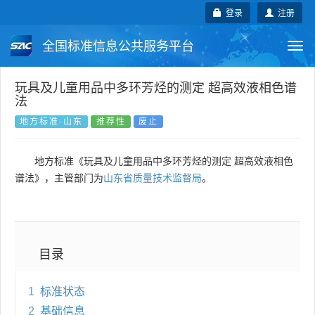
登录
注册
全国标准信息公共服务平台
Togg
navi
国家标准
行业标准
地方标准
玩具及儿童用品中多环芳烃的测定 超高效液相色谱
法
团体标准
企业标准
国际标准
地方标准-山东
推荐性
废止
国外标准
技术委员会
地方标准《玩具及儿童用品中多环芳烃的测定 超高效液相色
谱法》，主管部门为
山东省质量技术监督局
。
目录
1
标准状态
2
基础信息