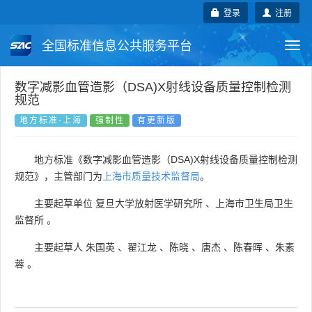
登录
注册
全国标准信息公共服务平台
Togg
navi
国家标准
行业标准
地方标准
数字减影血管造影（DSA)X射线设备质量控制检测
规范
团体标准
企业标准
国际标准
地方标准-上海
强制性
有更新版
国外标准
技术委员会
地方标准《数字减影血管造影（DSA)X射线设备质量控制检测
规范》，主管部门为
上海市质量技术监督局
。
主要起草单位
复旦大学放射医学研究所
、
上海市卫生局卫生
监督所
。
主要起草人
朱国英
、
翟江龙
、
陈晓
、
唐杰
、
陈春晖
、
朱素
蓉
。