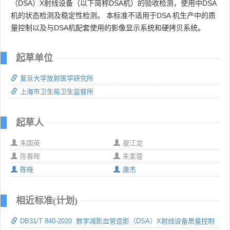
（DSA）X射线设备（以下简称DSA机）的验收检测，使用中DSA
机的状态检测及稳定性检测。 本标准不适用于DSA 机生产中的质
量控制以及与DSA机配套使用的影像显示系统和硬拷贝系统。
起草单位
复旦大学放射医学研究所
上海市卫生局卫生监督所
起草人
朱国英
翟江龙
陈春晖
朱素蓉
陈晓
唐杰
相近标准(计划)
DB31/T 840-2020 数字减影血管造影（DSA）X射线设备质量控制