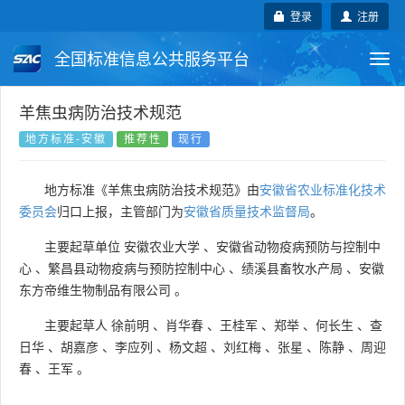
登录
注册
全国标准信息公共服务平台
Togg
navi
国家标准
行业标准
地方标准
羊焦虫病防治技术规范
地方标准-安徽
推荐性
现行
团体标准
企业标准
国际标准
地方标准《羊焦虫病防治技术规范》由
安徽省农业标准化技术
国外标准
技术委员会
委员会
归口上报，主管部门为
安徽省质量技术监督局
。
主要起草单位
安徽农业大学
、
安徽省动物疫病预防与控制中
心
、
繁昌县动物疫病与预防控制中心
、
绩溪县畜牧水产局
、
安徽
东方帝维生物制品有限公司
。
主要起草人
徐前明
、
肖华春
、
王桂军
、
郑举
、
何长生
、
查
日华
、
胡嘉彦
、
李应列
、
杨文超
、
刘红梅
、
张星
、
陈静
、
周迎
春
、
王军
。