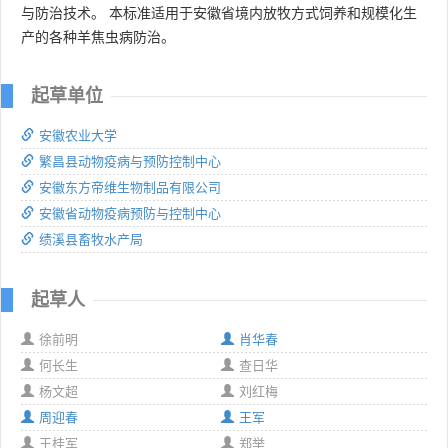
与防治技术。 本标准适用于安徽省境内放牧方式饲养和规模化生
产的各种羊焦虫病防治。
起草单位
安徽农业大学
繁昌县动物疫病与预防控制中心
安徽东方帝维生物制品有限公司
安徽省动物疫病预防与控制中心
绩溪县畜牧水产局
起草人
徐前明
肖华春
何长生
查日华
杨文超
刘红梅
周迎春
王军
王桂军
郑举