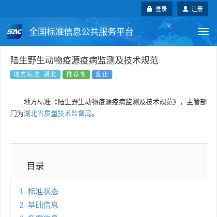
登录
注册
全国标准信息公共服务平台
Togg
navi
国家标准
行业标准
地方标准
陆生野生动物疫源疫病监测及技术规范
地方标准-湖北
推荐性
废止
团体标准
企业标准
国际标准
地方标准《陆生野生动物疫源疫病监测及技术规范》，主管部
国外标准
技术委员会
门为
湖北省质量技术监督局
。
目录
1
标准状态
2
基础信息