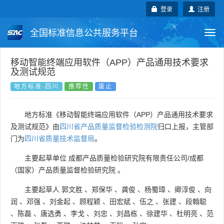
登录
注册
全国标准信息公共服务平台
Togg
navi
国家标准
行业标准
地方标准
移动智能终端应用软件（APP）产品通用技术要求
及测试规范
团体标准
企业标准
国际标准
地方标准-四川
推荐性
废止
国外标准
技术委员会
地方标准《移动智能终端应用软件（APP）产品通用技术要求
及测试规范》由
四川省产品质量监督检验检测院
归口上报，主管部
门为
四川省质量技术监督局
。
主要起草单位
成都产品质量检验研究院有限责任公司/成都
（国家）产品质量监督检验研究院
。
主要起草人
郭文胜
、
郑保华
、
龚俊
、
杨蜀璋
、
卿淳俊
、
向
润
、
邓强
、
刘金起
、
顾程颖
、
田宏斌
、
伍之
、
张建
、
段翰聪
、
陈磊
、
唐选勇
、
李戈
、
刘忠
、
刘昌栋
、
徐建华
、
杜明亮
、
范