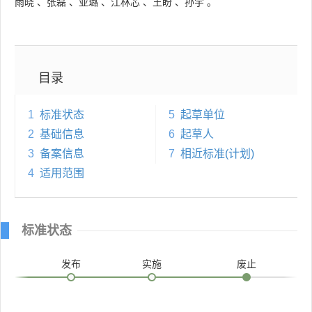
雨晓
、
张磊
、
亚璐
、
江林芯
、
王盼
、
孙宇
。
目录
1
标准状态
5
起草单位
2
基础信息
6
起草人
3
备案信息
7
相近标准(计划)
4
适用范围
标准状态
发布
实施
废止