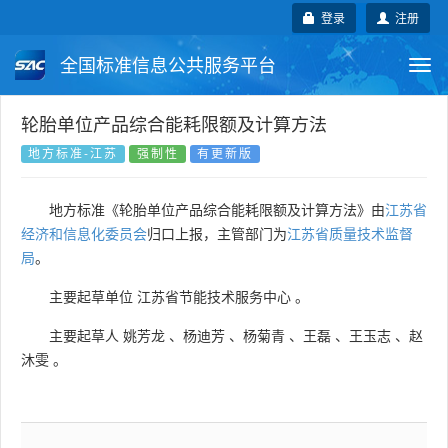
登录
注册
全国标准信息公共服务平台
Togg
navi
国家标准
行业标准
地方标准
轮胎单位产品综合能耗限额及计算方法
地方标准-江苏
强制性
有更新版
团体标准
企业标准
国际标准
地方标准《轮胎单位产品综合能耗限额及计算方法》由
江苏省
国外标准
技术委员会
经济和信息化委员会
归口上报，主管部门为
江苏省质量技术监督
局
。
主要起草单位
江苏省节能技术服务中心
。
主要起草人
姚芳龙
、
杨迪芳
、
杨菊青
、
王磊
、
王玉志
、
赵
沐雯
。