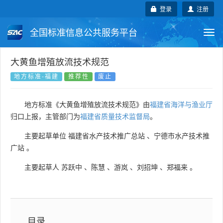
登录
注册
全国标准信息公共服务平台
Togg
navi
国家标准
行业标准
地方标准
大黄鱼增殖放流技术规范
地方标准-福建
推荐性
废止
团体标准
企业标准
国际标准
地方标准《大黄鱼增殖放流技术规范》由
福建省海洋与渔业厅
国外标准
技术委员会
归口上报，主管部门为
福建省质量技术监督局
。
主要起草单位
福建省水产技术推广总站
、
宁德市水产技术推
广站
。
主要起草人
苏跃中
、
陈慧
、
游岚
、
刘招坤
、
郑福来
。
目录