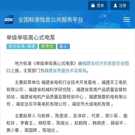
登录
注册
全国标准信息公共服务平台
Togg
navi
国家标准
行业标准
地方标准
单级单吸离心式电泵
地方标准-福建
推荐性
废止
团体标准
企业标准
国际标准
地方标准《单级单吸离心式电泵》由
福建省经济贸易委员会
归
国外标准
技术委员会
口上报，主管部门为
福建省质量技术监督局
。
主要起草单位
福建省电机行业技术开发基地
、
福建天工电机
有限公司
、
福建省机械科学研究院
、
福建省泵类产品质量监督检
验站
、
福建省电机产品质量监督检验中心
、
福建银嘉机电有限公
司
、
福安远东华美电机有限公司
、
福安市大成电机有限
。
主要起草人
马栋棋
、
陈恩进
、
彭泽欢
、
代翠
、
郭少英
、
施
松铃
、
李春玉
、
杨旺章
、
陈振炎
、
赵鹤翔
、
韩顺虎
、
薛丽平
、
黄少春
、
周国辉
、
陈瑞光
。