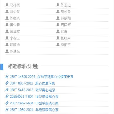
马栋棋
陈恩进
郭少英
施松铃
陈振炎
赵鹤翔
黄少春
周国辉
彭泽欢
代翠
李春玉
杨旺章
韩顺虎
薛丽平
陈瑞光
相近标准(计划)
JB/T 14590-2024 永磁变频离心式恒压电泵
JB/T 8857-2011 离心式潜污泵
JB/T 5415-2013 微型离心电泵
20254091-T-604 IB型单级离心泵
20077899-T-604 IB型单级离心泵
JB/T 1050-2024 单级双吸离心泵