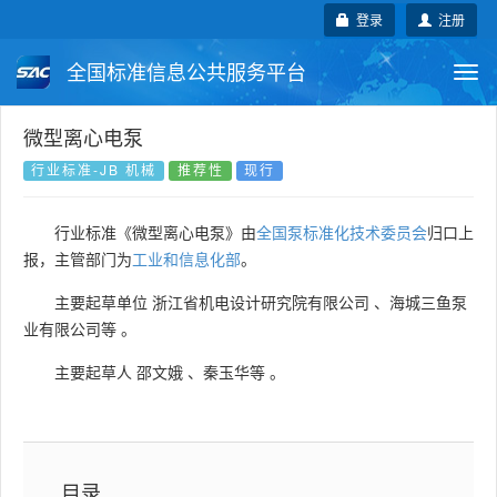
登录
注册
全国标准信息公共服务平台
Togg
navi
国家标准
行业标准
地方标准
微型离心电泵
行业标准-JB 机械
推荐性
现行
团体标准
企业标准
国际标准
行业标准《微型离心电泵》由
全国泵标准化技术委员会
归口上
国外标准
技术委员会
报，主管部门为
工业和信息化部
。
主要起草单位
浙江省机电设计研究院有限公司
、
海城三鱼泵
业有限公司等
。
主要起草人
邵文娥
、
秦玉华等
。
目录