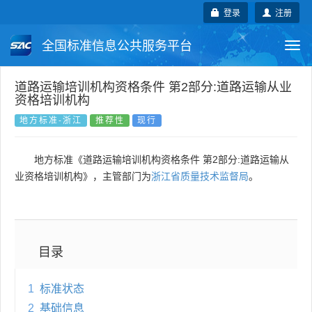
登录
注册
全国标准信息公共服务平台
Togg
navi
国家标准
行业标准
地方标准
道路运输培训机构资格条件 第2部分:道路运输从业
资格培训机构
团体标准
企业标准
国际标准
地方标准-浙江
推荐性
现行
国外标准
技术委员会
地方标准《道路运输培训机构资格条件 第2部分:道路运输从
业资格培训机构》，主管部门为
浙江省质量技术监督局
。
目录
1
标准状态
2
基础信息