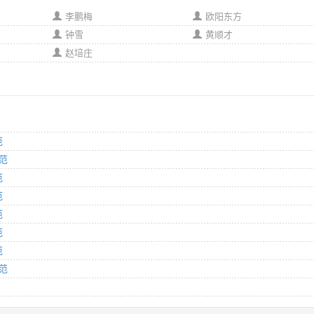
李鹏梅
欧阳东方
钟雪
黄顺才
赵培庄
范
规范
范
范
范
范
范
规范