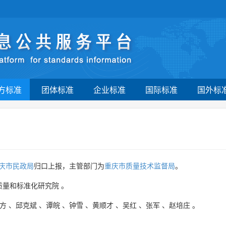
方标准
团体标准
企业标准
国际标准
国外标
庆市民政局
归口上报，主管部门为
重庆市质量技术监督局
。
质量和标准化研究院
。
方
、
邱克斌
、
谭皖
、
钟雪
、
黄顺才
、
吴红
、
张军
、
赵培庄
。