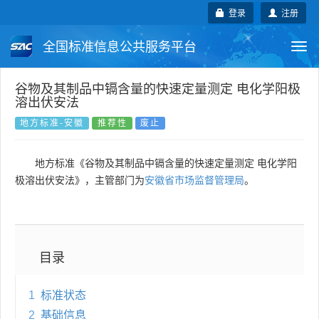
登录
注册
全国标准信息公共服务平台
Togg
navi
国家标准
行业标准
地方标准
谷物及其制品中镉含量的快速定量测定 电化学阳极
溶出伏安法
团体标准
企业标准
国际标准
地方标准-安徽
推荐性
废止
国外标准
技术委员会
地方标准《谷物及其制品中镉含量的快速定量测定 电化学阳
极溶出伏安法》，主管部门为
安徽省市场监督管理局
。
目录
1
标准状态
2
基础信息