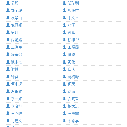
袁毅
裴瑞利
郑学玲
郭伟群
袁华山
丁文平
倪姗姗
冯儒
史玮
孙辉
尚艳娥
徐振华
王海军
王煜霞
程永强
管骁
魏永杰
黄伟
谢健
邱庆丰
钟葵
蒋梅峰
何中虎
何荣
冯永建
刘岚
季一顺
安明哲
李晓坤
杨大进
王立峰
石翠霞
肖建文
陈铭学