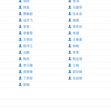
张硕
张涛
顾复
马嘉菲
黄敏聪
伍永会
战洪飞
施建
李君
李彦庆
李春雪
李晟
王德庆
王春喜
杨沣江
林峰
汝鹏
李青
陶岚
陶龙斐
李元臻
兰楠
郑燕峰
郭剑锋
丁彦辞
任启振
郭楠