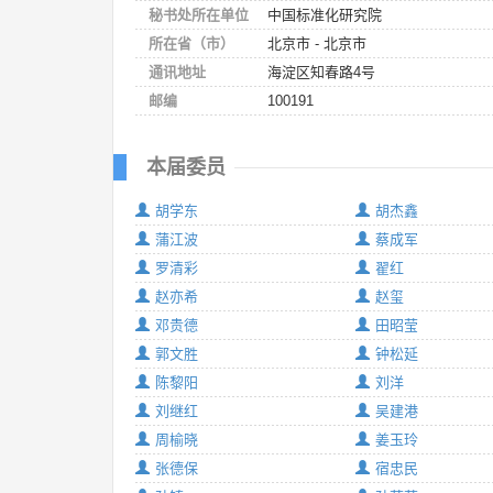
秘书处所在单位
中国标准化研究院
所在省（市）
北京市 - 北京市
通讯地址
海淀区知春路4号
邮编
100191
本届委员
胡学东
胡杰鑫
蒲江波
蔡成军
罗清彩
翟红
赵亦希
赵玺
邓贵德
田昭莹
郭文胜
钟松延
陈黎阳
刘洋
刘继红
吴建港
周榆晓
姜玉玲
张德保
宿忠民