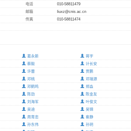
电话
010-58811479
邮箱
liuxz@cnis.ac.cn
传真
010-58811474
葛永新
蒋宇
蔡毅
计长安
许蕾
贾鹏
邓桃
邓瑞源
邓鹤鸣
郑淼
陈劲
陈金友
刘海军
叶俊文
吴迪
吴锦
周育忠
崔静
孙东伟
孙玥