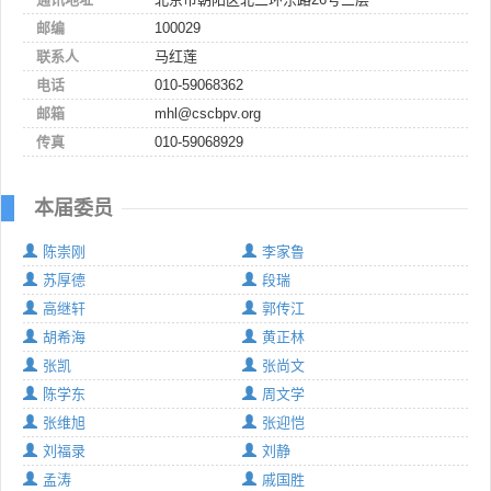
邮编
100029
联系人
马红莲
电话
010-59068362
邮箱
mhl@cscbpv.org
传真
010-59068929
本届委员
陈崇刚
李家鲁
苏厚德
段瑞
高继轩
郭传江
胡希海
黄正林
张凯
张尚文
陈学东
周文学
张维旭
张迎恺
刘福录
刘静
孟涛
戚国胜