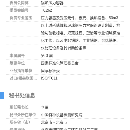
委员会简称
锅炉压力容器
委员会编号
TC262
负责专业范围
压力容器及受压元件、板壳、换热设备、50m3
以上球形储罐和玻璃钢压力容器的设计制造，检
验与验收标准、规范规程、型谱等专业领域标准
化工作，以及电站锅炉、工业锅炉、余热锅炉、
水处理设备及其辅助设备等
本届届号
第 3 届
筹建单位
国家标准化管理委员会
业务指导单位
国家标准委
对口/相关联国际组织
ISO/TC11
秘书处信息
现任秘书长
李军
秘书处所在单位
中国特种设备检测研究院
所在省（市）
北京市 - 北京市
通讯地址
北京市朝阳区北三环东路26号三层