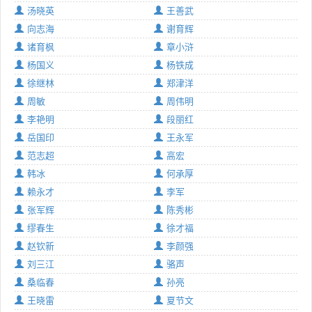
汤晓英
王善武
向志海
谢育辉
诸育枫
章小浒
杨国义
杨铁成
徐继林
郑津洋
周敏
周伟明
李艳明
段丽红
岳国印
王永军
范志超
高宏
韩冰
何承厚
赖永才
李军
张军辉
陈秀彬
缪春生
徐才福
赵钦新
李颜强
刘三江
骆声
桑临春
孙亮
王晓雷
夏节文