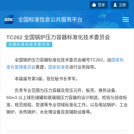
登录
注册
全国标准信息公共服务平台
Togg
navi
国家标准
行业标准
地方标准
TC262 全国锅炉压力容器标准化技术委员会
全国标准化技术委员会
团体标准
企业标准
国际标准
全国锅炉压力容器标准化技术委员会编号TC262，由
国家标
国外标准
技术委员会
准化管理委员会
筹建，
国家标准委
进行业务指导。
本届届号第3届，现任秘书长李军。
负责专业范围为压力容器及受压元件、板壳、换热设备、
50m3 以上球形储罐和玻璃钢压力容器的设计制造，检验与验收标
准、规范规程、型谱等专业领域标准化工作，以及电站锅炉、工业
锅炉、余热锅炉、水处理设备及其辅助设备等。