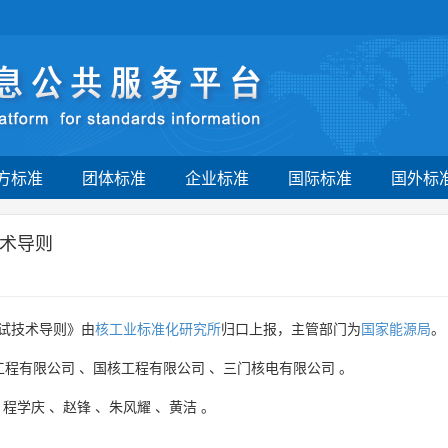
方标准
团体标准
企业标准
国际标准
国外标
术导则
试技术导则》由
核工业标准化研究所
归口上报，主管部门为
国家能源局
。
工程有限公司
、
国核工程有限公司
、
三门核电有限公司
。
、
程学庆
、
赵锋
、
朱风耀
、
黄洁
。