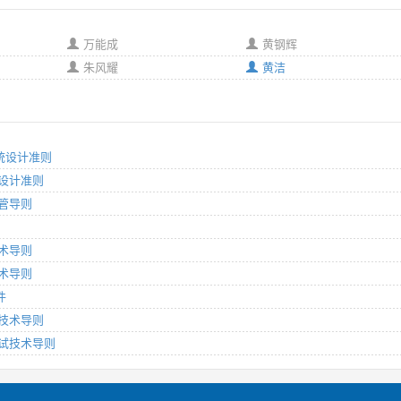
万能成
黄钢辉
朱风耀
黄洁
系统设计准则
统设计准则
堵管导则
技术导则
技术导则
件
试技术导则
统调试技术导则