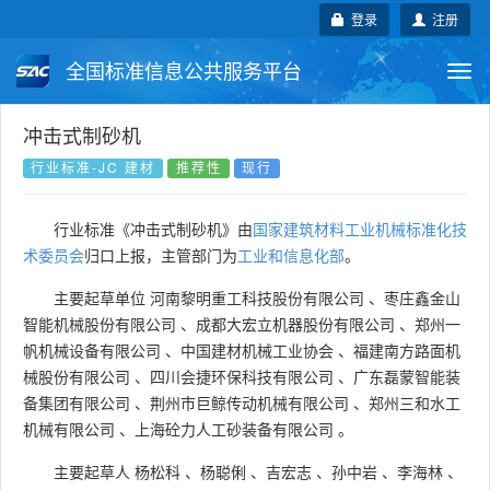
登录
注册
全国标准信息公共服务平台
Togg
navi
国家标准
行业标准
地方标准
冲击式制砂机
行业标准-JC 建材
推荐性
现行
团体标准
企业标准
国际标准
行业标准《冲击式制砂机》由
国家建筑材料工业机械标准化技
国外标准
技术委员会
术委员会
归口上报，主管部门为
工业和信息化部
。
主要起草单位
河南黎明重工科技股份有限公司
、
枣庄鑫金山
智能机械股份有限公司
、
成都大宏立机器股份有限公司
、
郑州一
帆机械设备有限公司
、
中国建材机械工业协会
、
福建南方路面机
械股份有限公司
、
四川会捷环保科技有限公司
、
广东磊蒙智能装
备集团有限公司
、
荆州市巨鲸传动机械有限公司
、
郑州三和水工
机械有限公司
、
上海砼力人工砂装备有限公司
。
主要起草人
杨松科
、
杨聪俐
、
吉宏志
、
孙中岩
、
李海林
、