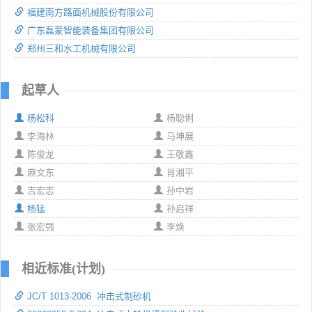
福建南方路面机械股份有限公司
广东磊蒙智能装备集团有限公司
郑州三和水工机械有限公司
起草人
杨松科
杨聪俐
李海林
马坤展
陈俊龙
王敬鑫
麻文东
肖湘平
吉宏志
孙中岩
杨猛
孙启祥
张宏强
李焕
相近标准(计划)
JC/T 1013-2006 冲击式制砂机