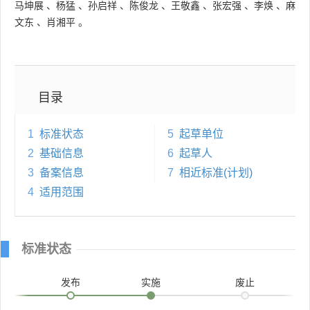
马坤展
、
杨猛
、
孙启祥
、
陈俊龙
、
王敬鑫
、
张宏强
、
李焕
、
麻
文东
、
肖湘平
。
目录
1
标准状态
5
起草单位
2
基础信息
6
起草人
3
备案信息
7
相近标准(计划)
4
适用范围
标准状态
发布
实施
废止