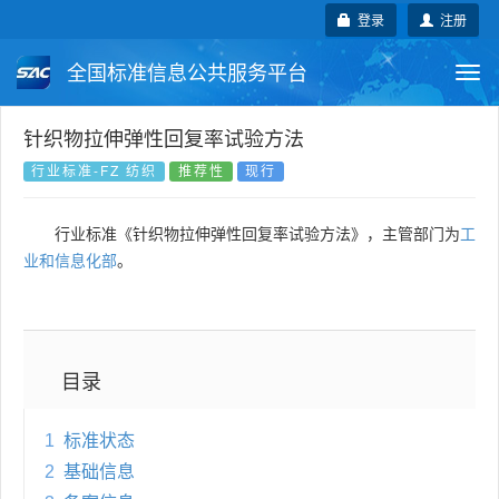
登录
注册
全国标准信息公共服务平台
Togg
navi
国家标准
行业标准
地方标准
针织物拉伸弹性回复率试验方法
行业标准-FZ 纺织
推荐性
现行
团体标准
企业标准
国际标准
行业标准《针织物拉伸弹性回复率试验方法》，主管部门为
工
国外标准
技术委员会
业和信息化部
。
目录
1
标准状态
2
基础信息