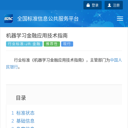
登录
注册
全国标准信息公共服务平台
Togg
navi
国家标准
行业标准
地方标准
机器学习金融应用技术指南
行业标准-JR 金融
推荐性
现行
团体标准
企业标准
国际标准
行业标准《机器学习金融应用技术指南》，主管部门为
中国人
国外标准
技术委员会
民银行
。
目录
1
标准状态
2
基础信息