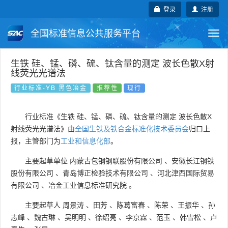
登录
注册
全国标准信息公共服务平台
Togg
navi
国家标准
行业标准
地方标准
生铁 硅、锰、磷、硫、钛含量的测定 波长色散X射
线荧光光谱法
团体标准
企业标准
国际标准
行业标准-YB 黑色冶金
推荐性
现行
国外标准
技术委员会
行业标准《生铁 硅、锰、磷、硫、钛含量的测定 波长色散X
射线荧光光谱法》由
全国生铁及铁合金标准化技术委员会
归口上
报，主管部门为
工业和信息化部
。
主要起草单位
内蒙古包钢钢联股份有限公司
、
安徽长江钢铁
股份有限公司
、
青岛博正检验技术有限公司
、
河北津西国际贸易
有限公司
、
冶金工业信息标准研究院
。
主要起草人
周景涛
、
田芳
、
陈葛富春
、
陈荣
、
王振华
、
孙
志峰
、
魏古琳
、
吴明明
、
徐绍亮
、
李京霖
、
范玉
、
韩雪松
、
卢