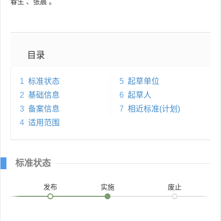
春生
、
张晨
。
目录
1
标准状态
5
起草单位
2
基础信息
6
起草人
3
备案信息
7
相近标准(计划)
4
适用范围
标准状态
发布
实施
废止